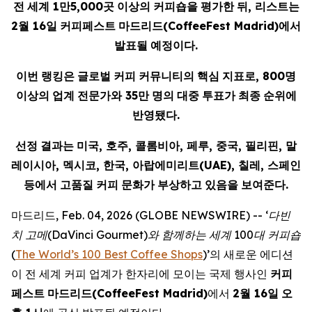
전
세계
1
만
5,000
곳
이상의
커피숍을
평가한
뒤
,
리스트는
2
월
16
일
커피페스트
마드리드
(CoffeeFest Madrid)
에서
발표될
예정이다
.
이번
랭킹은
글로벌
커피
커뮤니티의
핵심
지표로
, 800
명
이상의
업계
전문가와
35
만
명의
대중
투표가
최종
순위에
반영됐다
.
선정
결과는
미국
,
호주
,
콜롬비아
,
페루
,
중국
,
필리핀
,
말
레이시아
,
멕시코
,
한국
,
아랍에미리트
(UAE),
칠레
,
스페인
등에서
고품질
커피
문화가
부상하고
있음을
보여준다
.
마드리드, Feb. 04, 2026 (GLOBE NEWSWIRE) --
‘
다빈
치
고메
(DaVinci Gourmet)
와
함께하는
세계
100
대
커피숍
(
The World’s 100 Best Coffee Shops
)’의 새로운 에디션
이 전 세계 커피 업계가 한자리에 모이는 국제 행사인
커피
페스트
마드리드
(CoffeeFest Madrid)
에서
2
월
16
일
오