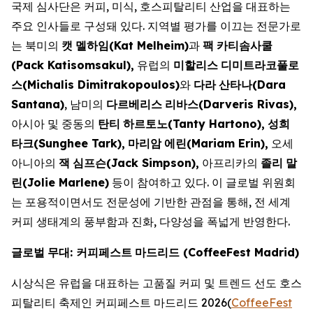
국제 심사단은 커피, 미식, 호스피탈리티 산업을 대표하는
주요 인사들로 구성돼 있다. 지역별 평가를 이끄는 전문가로
는 북미의
캣
멜하임
(Kat Melheim)
과
팩
카티솜사쿨
(Pack Katisomsakul),
유럽의
미할리스
디미트라코풀로
스
(Michalis Dimitrakopoulos)
와
다라
산타나
(Dara
Santana)
, 남미의
다르베리스
리바스
(Darveris Rivas),
아시아 및 중동의
탄티
하르토노
(Tanty Hartono),
성희
타크
(Sunghee Tark),
마리암
에린
(Mariam Erin),
오세
아니아의
잭
심프슨
(Jack Simpson),
아프리카의
졸리
말
린
(Jolie Marlene)
등이 참여하고 있다. 이 글로벌 위원회
는 포용적이면서도 전문성에 기반한 관점을 통해, 전 세계
커피 생태계의 풍부함과 진화, 다양성을 폭넓게 반영한다.
글로벌
무대
:
커피페스트
마드리드 (
CoffeeFest Madrid)
시상식은 유럽을 대표하는 고품질 커피 및 트렌드 선도 호스
피탈리티 축제인 커피페스트 마드리드 2026(
CoffeeFest