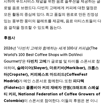
시하며 푸드서비스 채널을 위한 음료 솔루션을 제공하는 글
로벌 음료 브랜드다. 다빈치 고메에게 커피에 대한 열정은
모든 활동의 중심에 있다. 최고 품질의 원료로 만든 진정성
있는 풍부한 풍미의 팔레트를 제공해, 음료 아티스트들이 다
음 걸작을 창조할 수 있도록 돕는다. ​
후원사
2026년
‘
다빈치
고메와
함께하는
세계
100
대
커피숍
(The
World’s 100 Best Coffee Shops with DaVinci
Gourmet)’
은
다빈치
고메
가 글로벌 및 타이틀 스폰서로 참
여하며,
슬레이어
(Slayer),
마르키바
(Markibar),
크롭스
터
(Cropster),
커피페스트
마드리드
(CoffeeFest
Madrid)
가 메인 스폰서로 함께한다. 또한
피다텍
(Fidatec)
과
콜롬비아
커피
재배자
연맹
(
크래프트
스페셜
티
커피
, National Federation of Coffee Growers of
Colombia)
이 스폰서로 참여한다. 이들의 후원은 본 이니