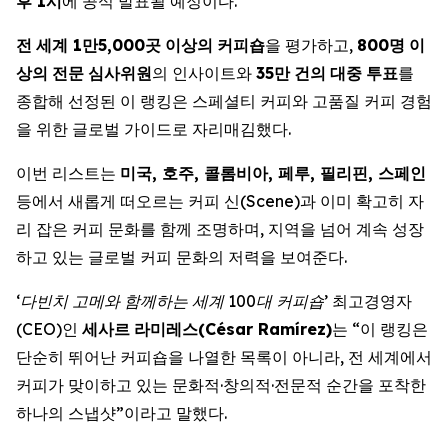
후
1
시
에 공식 발표될 예정이다.
전
세계
1
만
5,000
곳
이상의
커피숍
을 평가하고,
800
명
이
상의
전문
심사위원
의 인사이트와
35
만
건의
대중
투표
를
종합해 선정된 이 랭킹은 스페셜티 커피와 고품질 커피 경험
을 위한 글로벌 가이드로 자리매김했다.
이번 리스트는
미국
,
호주
,
콜롬비아
,
페루
,
필리핀
,
스페인
등에서 새롭게 떠오르는 커피 신(Scene)과 이미 확고히 자
리 잡은 커피 문화를 함께 조명하며, 지역을 넘어 계속 성장
하고 있는 글로벌 커피 문화의 저력을 보여준다.
‘
다빈치 고메와 함께하는 세계
100
대
커피숍
’
최고경영자
(CEO)인
세사르
라미레스
(César Ramírez)
는 “이 랭킹은
단순히 뛰어난 커피숍을 나열한 목록이 아니라, 전 세계에서
커피가 맞이하고 있는 문화적·창의적·전문적 순간을 포착한
하나의 스냅샷”이라고 말했다.